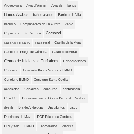
Arqueología
Award Winner
Awards
baños
Baños Arabes
baños árabes
Barrio de la Villa
barroco
Campanilleros de La Aurora
cante
Carnaval
Capachos Teatro Victoria
casa con encanto
casa rural
Castillo de la Mota
Castillo de Priego de Córdoba
Castillo del Moral
Centro de Iniciativas Turísticas
Colaboraciones
Concierto
Concierto Banda Sinfónica EMMD
Concierto EMMD
Concierto Santa Cecilia
conciertos
Concurso
concurso.
conferencia
Covid-19
Denominación de Origen Priego de Córdoba
desfile
Día de Andalucía
Día difuntos
disco
Domingos de Mayo
DOP Priego de Córdoba
El rey solo
EMMD
Enamorados
enlaces