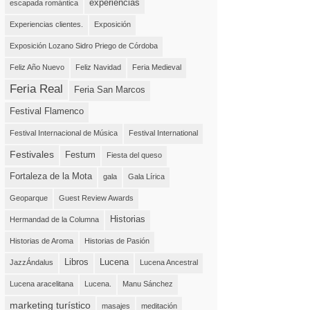
experiencias
escapada romántica
Experiencias clientes.
Exposición
Exposición Lozano Sidro Priego de Córdoba
Feliz Año Nuevo
Feliz Navidad
Feria Medieval
Feria Real
Feria San Marcos
Festival Flamenco
Festival Internacional de Música
Festival International
Festivales
Festum
Fiesta del queso
Fortaleza de la Mota
gala
Gala Lírica
Geoparque
Guest Review Awards
Historias
Hermandad de la Columna
Historias de Aroma
Historias de Pasión
Libros
Lucena
JazzÁndalus
Lucena Ancestral
Lucena aracelitana
Lucena.
Manu Sánchez
marketing turístico
masajes
meditación