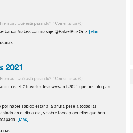
.
Premios
.
Qué está pasando?
/
Comentarios (0)
 de baños árabes con masaje @RafaelRuizOrtiz
[Más]
ersonas
s 2021
.
Premios
.
Qué está pasando?
/
Comentarios (0)
un año más el #TravellerReviewAwards2021 que nos otorgan
or haber sabido estar a la altura pese a todas las
estado en el día a día, y sobre todo, a aquellos que han
escapada.
[Más]
rsonas