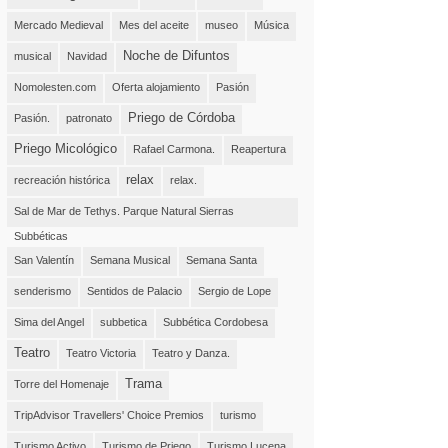
Mercado Medieval
Mes del aceite
museo
Música
Noche de Difuntos
musical
Navidad
Nomolesten.com
Oferta alojamiento
Pasión
Priego de Córdoba
Pasión.
patronato
Priego Micológico
Rafael Carmona.
Reapertura
relax
recreación histórica
relax.
Sal de Mar de Tethys. Parque Natural Sierras
Subbéticas
San Valentín
Semana Musical
Semana Santa
senderismo
Sentidos de Palacio
Sergio de Lope
Sima del Angel
subbetica
Subbética Cordobesa
Teatro
Teatro Victoria
Teatro y Danza.
Trama
Torre del Homenaje
TripAdvisor Travellers' Choice Premios
turismo
Turismo Activo
Turismo de Priego
Turismo Lucena