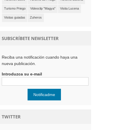
Turismo Priego
Videoclip "Magya"
Visita Lucena
Visitas guiadas
Zuheros
SUBSCRÍBETE NEWSLETTER
Reciba una notificación cuando haya una
nueva publicación.
Introduzca su e-mail
TWITTER