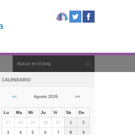
a
CALENDARIO
<<
Agosto 2026
>>
Lu
Ma
Mi
Ju
Vi
Sá
Do
27
28
29
30
31
1
2
3
4
5
6
7
8
9