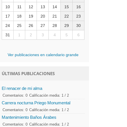
10
11
12
13
14
15
16
17
18
19
20
21
22
23
24
25
26
27
28
29
30
31
1
2
3
4
5
6
Ver publicaciones en calendario grande
ÚLTIMAS PUBLICACIONES
El renacer de mi alma
Comentarios: 0
Calificación media: 1 / 2
Carrera nocturna Priego Monumental
Comentarios: 0
Calificación media: 1 / 2
Mantenimiento Baños Árabes
Comentarios: 0
Calificación media: 1 / 2